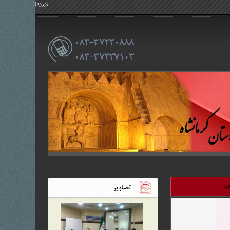
ورود
]
[