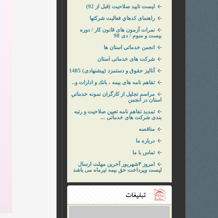
لیست تایید صلاحیت (قبل از 92)
راهنمای کدهاي فعاليت شركتها
نمرات آزمون های قانون کار / دوره
بیست و سوم / دی 98
انجمن خدماتی استان ها
شرکت های خدماتی استان
آناليز حقوق و دستمزد (پیشنهادی) 1405
تفاهم نامه های بیمه ، بانك و ادارات و..
مراسم تجليل از كارگران نمونه خدماتي
استان در انجمن
تمدید تفاهم نامه تعیین صلاحیت و رتبه
بندی شرکت های خدماتی ...
مناقصه
درباره ما
تماس با ما
امروز ۳شهریور آخرین مهلت ارسال
لیست وپرداخت حق بیمه تیرماه می باشد