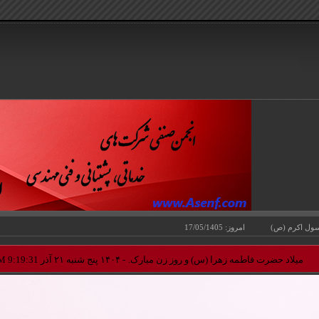
ل اكرم (ص) امروز: 17/05/1405
میلاد حضرت فاطمه زهرا (س) و روز زن مبارک.
- ۱۴۰۴ پنج شنبه ۲۱ آذر 9:19:31 AM