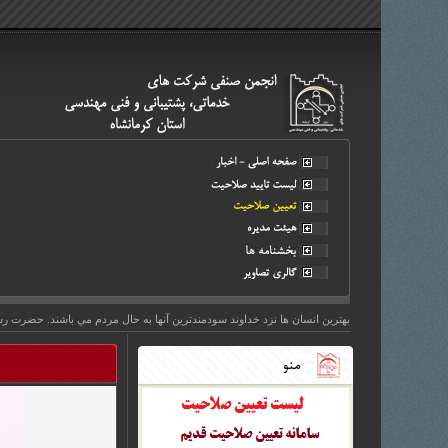
بهترين انسان ها نزد خداوند سودمندترين آنها به حال مردم مي باشند. حضرت رسو