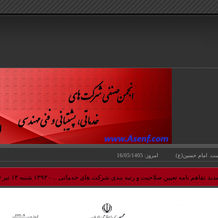
 امام حسين(ع) امروز: 16/05/1405
دید تفاهم نامه تعیین صلاحیت و رتبه بندی شرکت های خدماتی ...
- ۱۳۹۳ شنبه ۱۴ تير 1:36:09 PM