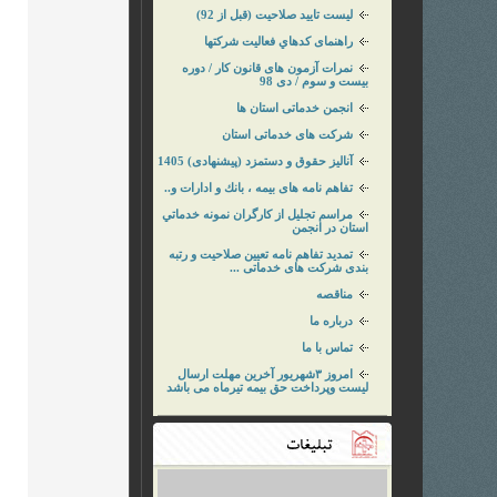
لیست تایید صلاحیت (قبل از 92)
راهنمای کدهاي فعاليت شركتها
نمرات آزمون های قانون کار / دوره
بیست و سوم / دی 98
انجمن خدماتی استان ها
شرکت های خدماتی استان
آناليز حقوق و دستمزد (پیشنهادی) 1405
تفاهم نامه های بیمه ، بانك و ادارات و..
مراسم تجليل از كارگران نمونه خدماتي
استان در انجمن
تمدید تفاهم نامه تعیین صلاحیت و رتبه
بندی شرکت های خدماتی ...
مناقصه
درباره ما
تماس با ما
امروز ۳شهریور آخرین مهلت ارسال
لیست وپرداخت حق بیمه تیرماه می باشد