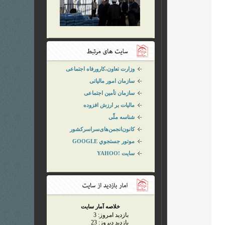
وزارت تعاون،کارورفاه اجتماعی
سازمان امور مالیاتی
سازمان تأمین اجتماعی
ماليات بر ارزش افزوده
شناسه ملّی
کانون‌انجمن‌های‌سراسرکشور
موتور جستجوي GOOGLE
سايت !YAHOO