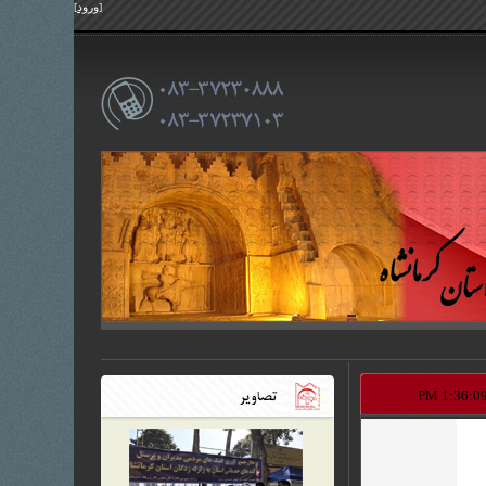
ورود
]
[